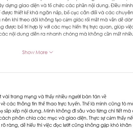
y dựng giao diện và tổ chức các phần nội dung. Điều mình
hể được thiết kế khá ngăn nắp, bố cục cân đối và các chuyên
nên khi theo dõi không tạo cảm giác rối mắt mà vẫn dễ dà
được bố trí hợp lý với các mục hiển thị trực quan, giúp việ
 các nội dung diễn ra nhanh chóng mà không cần mất nhiều
Show More
 vài trang mạng và thấy nhiều người bàn tán về 
à về các thông tin thể thao trực tuyến. Thế là mình cũng tò m
sắp xếp nội dung. Mình không đi sâu vào từng chi tiết mà 
cách phân chia các mục và giao diện. Thực sự cảm thấy nế
 rõ ràng, dễ hiểu thì việc đọc lướt cũng không gặp khó khăn 