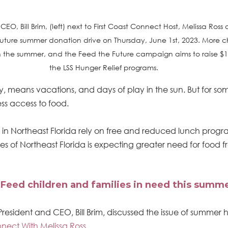
EO, Bill Brim, (left) next to First Coast Connect Host, Melissa Ross 
ture summer donation drive on Thursday, June 1st, 2023. More ch
in the summer, and the Feed the Future campaign aims to raise $1
the LSS Hunger Relief programs.
 means vacations, and days of play in the sun. But for so
less access to food. 
 in Northeast Florida rely on free and reduced lunch progr
es of Northeast Florida is expecting greater need for food fro
eed children and families in need this summ
President and CEO, Bill Brim, discussed the issue of summer 
nnect With Melissa Ross
. 