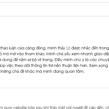
Lutheran Social Services
'A co
Announces FEED THE FUTURE
year-
Campaign to fight Summer
suppo
Childhood Hunger
Jacks
 thảo luận của cộng đồng, mình thấy 
S8
 được nhắc đến trong
 tò mò mở vào tham khảo. Mình chủ yếu xem nhanh giao diệ
 dung để nắm sơ bộ về trang. Điều mình chú ý là các chuy
iúp việc theo dõi thông tin trở nên thuận tiện hơn. Xem xong 
đọc những chủ đề khác mà mình đang quan tâm.
 qua website này sau khi thấy một vài người đề cập đến, c