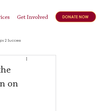
ices
Get Involved
DONATE NOW
ps 2 Success
the
gn on