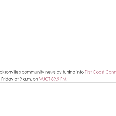
cksonville's community news by tuning into 
First Coast Conn
Friday at 9 a.m. on 
WJCT 89.9 FM
.