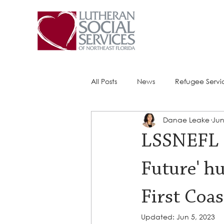
All Posts
News
Refugee Servi
Danae Leake
Jun
Success Stories
ACE (HIV Ser
LSSNEFL C
Future' h
First Coa
Updated:
Jun 5, 2023