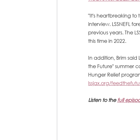
"It's heartbreaking to 
interview. LSSNEFL fo
previous years. The L
this time in 2022. 
In addition, Brim said
the Future" summer ca
Hunger Relief program
lssjax.org/feedthefutu
Listen to the 
full epis