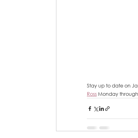
Stay up to date on Ja
Ross
 Monday through 