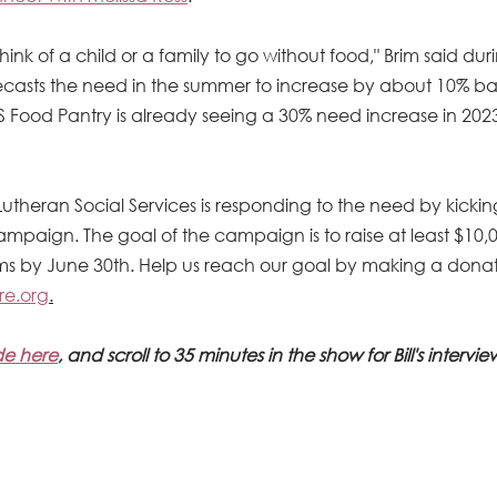
think of a child or a family to go without food," Brim said duri
recasts the need in the summer to increase by about 10% bas
SS Food Pantry is already seeing a 30% need increase in 20
 Lutheran Social Services is responding to the need by kickin
mpaign. The goal of the campaign is to raise at least $10,00
s by June 30th. Help us reach our goal by making a donat
re.org
.
ode here
, and scroll to 35 minutes in the show for Bill's intervie