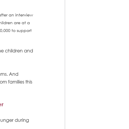
after an interview 
ildren are at a 
0,000 to support 
me children and 
ams. And 
m families this 
er
hunger during 