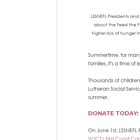
LSSNEFL Presidents and C
about the Feed the Fu
higher rick of hunger 
Summertime, for many,
families, it's a time of 
Thousands of children
Lutheran Social Servic
summer. 
DONATE TODAY: F
On June 1st, LSSNEFL 
WJCT's First Coast Co