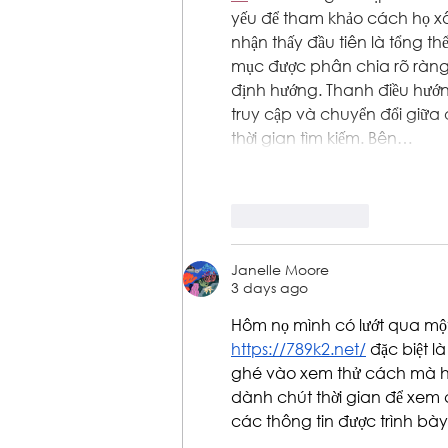
yếu để tham khảo cách họ xâ
nhận thấy đầu tiên là tổng t
mục được phân chia rõ ràng 
định hướng. Thanh điều hướng 
truy cập và chuyển đổi giữa
thời gian tìm kiếm. Bên…
Like
Reply
Janelle Moore
3 days ago
Hôm nọ mình có lướt qua một
https://789k2.net/
 đặc biệt l
ghé vào xem thử cách mà họ 
dành chút thời gian để xem 
các thông tin được trình bày