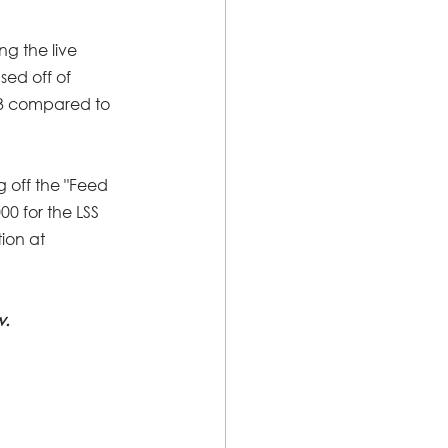
ng the live 
ed off of 
23 compared to 
g off the "Feed 
0 for the LSS 
ion at 
w.