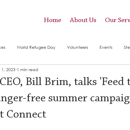
Home
About Us
Our Serv
ces
World Refugee Day
Volunteers
Events
Ste
 1, 2023
1 min read
vices)
Food Pantry
EO, Bill Brim, talks 'Feed 
unger-free summer campai
st Connect