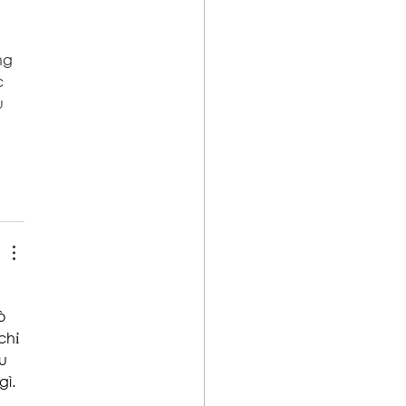
 
 
ng 
c 
 
ò 
chỉ 
u 
gì.