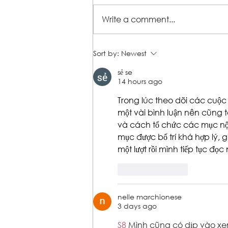
Write a comment...
Hunger and Mental Health:
Sort by:
Newest
How they’re connected, and
sẻ se
impact families
14 hours ago
Trong lúc theo dõi các cuộc
một vài bình luận nên cũng
và cách tổ chức các mục nội
mục được bố trí khá hợp lý, g
một lượt rồi mình tiếp tục 
Like
Reply
nelle marchionese
3 days ago
S8
 Mình cũng có dịp vào xem